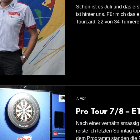
Schon ist es Juli und das er
ist hinter uns. Für mich das e
Tourcard. 22 von 34 Turniere
Championships Tour sind ges
erreichten bin ich nicht ganz
eine Aufwärtstendenz, welche
letzten zwei Turnieren konnte
gestalten, was wichtiges Prei
gegeben hat. Darauf gilt es
7. Apr.
Pro Tour 7/8 – E
Nach einer verhältnismässi
reiste ich letzten Sonntag top
dem Programm standen die 