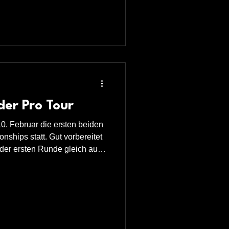
die European Tour. In der
 Ryan Meikle im ersten Spiel.
n endlich ein Erf
der Pro Tour
0. Februar die ersten beiden
nships statt. Gut vorbereitet
n der ersten Runde gleich auf
aine Wattimena. Doch dieses
nde behalten und ich konnte
er zweiten Runde konnte ich
ckey Mansell, welcher in der
er