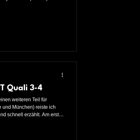
alifikationen für die
gen und Graz. Die
waren vielfältig und
 ich gegen mit Niko Springer
tschen Dartspieler ein
ich cool zu sehen und treibt
ET Quali 3-4
inen weiteren Teil für
 und München) reiste ich
nd schnell erzählt. Am ersten
 van Schie in der ersten
gegen Pascal Rupprecht
. Also ging es am dritten Tag