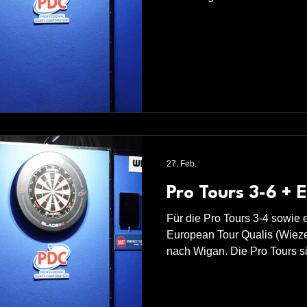
Turniere 7 und 8 sowie die Qu
European Tours in Sindelfin
Erfahrungen bei den Matches 
lehrreich. Am Montag spielte
einen der zurzeit besten deu
intensives Spiel. Es ist wirkl
mich wei
27. Feb.
Pro Tours 3-6 + 
Für die Pro Tours 3-4 sowie e
European Tour Qualis (Wieze
nach Wigan. Die Pro Tours si
Tag unterlag ich gegen Jimmy
Runde und am zweiten Tag 
ebenfalls in der ersten Runde