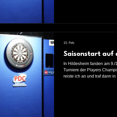
an die beiden Qualifiers für 
Quali für Wieze unterlag ich
Dann in der Quali für Münche
15. Feb.
Saisonstart auf 
In Hildesheim fanden am 9./1
Turniere der Players Champio
reiste ich an und traf dann i
einen alten Bekannten: Jerm
Mal sollte ich das bessere E
mich durchsetzen. Auch in d
ein gutes Spiel zeigen und gegen Cor Dekker im Decider
gewinnen. Darauf wartete Mi
zweiten Runde einen 9-Dart