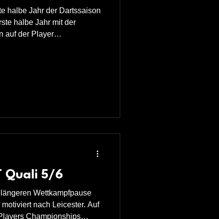
ste halbe Jahr der Dartssaison
rste halbe Jahr mit der
n auf der Player
pielt. Mit dem bisher
 zufrieden, doch zuletzt gab es
 mit positiv stimmt. Bei den
 ich die Startpartien siegreich
sgeld in der Weltrangliste
 aufzubauen
T Quali 5/6
g längeren Wettkampfpause
 motiviert nach Leicester. Auf
Players Championships